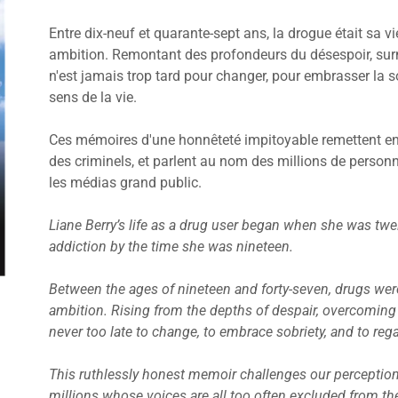
Entre dix-neuf et quarante-sept ans, la drogue était sa vie
ambition. Remontant des profondeurs du désespoir, surm
n'est jamais trop tard pour changer, pour embrasser la sobr
sens de la vie.
Ces mémoires d'une honnêteté impitoyable remettent en
des criminels, et parlent au nom des millions de personn
les médias grand public.
Liane Berry’s life as a drug user began when she was twe
addiction by the time she was nineteen.
Between the ages of nineteen and forty-seven, drugs were
ambition. Rising from the depths of despair, overcoming 
never too late to change, to embrace sobriety, and to re
This ruthlessly honest memoir challenges our perceptions
millions whose voices are all too often excluded from t