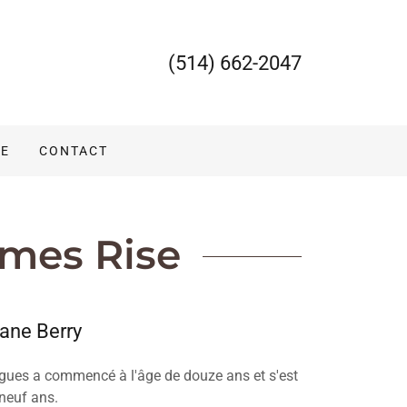
(514) 662-2047
SE
CONTACT
imes Rise
ane Berry
gues a commencé à l'âge de douze ans et s'est
neuf ans.